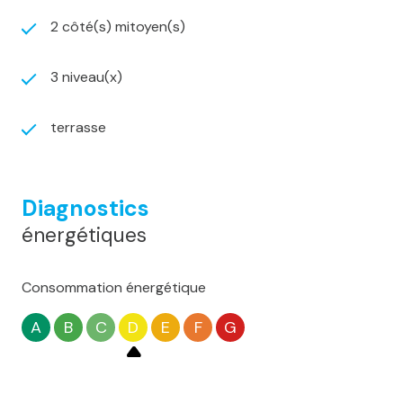
2 côté(s) mitoyen(s)
3 niveau(x)
terrasse
Diagnostics
énergétiques
Consommation énergétique
A
B
C
D
E
F
G