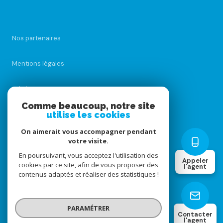
Nos partenaires
Mentions légales
Admin
Comme beaucoup, notre site
utilise les cookies
Nos honoraires
On aimerait vous accompagner pendant
Politique RGPD
votre visite.
En poursuivant, vous acceptez l'utilisation des
Appeler
cookies par ce site, afin de vous proposer des
Cookies
l'agent
contenus adaptés et réaliser des statistiques !
© 2026 | Tous droits réservés
PARAMÉTRER
Contacter
l'agent