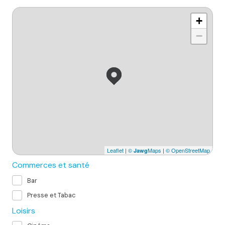
+
−
Leaflet
|
©
Maps
|
© OpenStreetMap
Jawg
Commerces et santé
Bar
Presse et Tabac
Loisirs