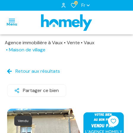
0
Fr
Menu
Agence immobilière à Vaux
Vente
Vaux
accueil
Maison de village
nos
biens
notre
biens
Retour aux résultats
à
équipe
nos
louer
nos
locations
Partager ce bien
biens
services
biens
loués
vendus
Vendu
estimation