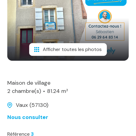
notre
agence
alerte
e-
mail
Afficher toutes les photos
notre
actualité
contact
Maison de village
2 chambre(s)
81.24 m²
Vaux (57130)
Nous consulter
Référence
3