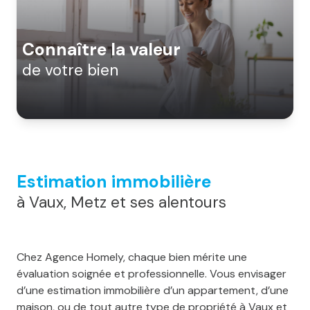
notre
agence
Connaître la valeur
alerte
de votre bien
e-
mail
notre
actualité
Estimation immobilière
contact
à Vaux, Metz et ses alentours
Chez Agence Homely, chaque bien mérite une
évaluation soignée et professionnelle. Vous envisager
d’une estimation immobilière d’un appartement, d’une
maison, ou de tout autre type de propriété à Vaux et