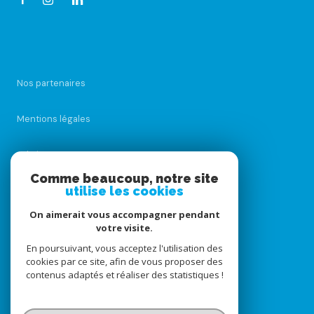
Nos partenaires
Mentions légales
Admin
Comme beaucoup, notre site
utilise les cookies
Nos honoraires
On aimerait vous accompagner pendant
Politique RGPD
votre visite.
En poursuivant, vous acceptez l'utilisation des
cookies par ce site, afin de vous proposer des
Cookies
contenus adaptés et réaliser des statistiques !
© 2026 | Tous droits réservés