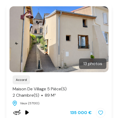
notre
agence
alerte
e-
mail
notre
actualité
13 photos
contact
Accord
Maison De Village 5 Pièce(s)
2 Chambre(s)
89 M²
Vaux (57130)
135 000 €