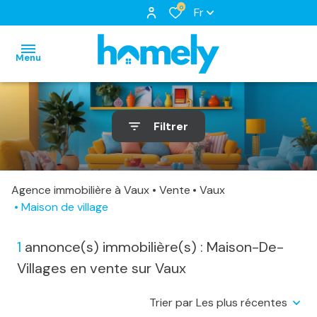
0
Fr
Menu
accueil
Filtrer
nos
biens
notre
biens
à
équipe
Agence immobilière à Vaux
Vente
Vaux
nos
louer
Maison de village
nos
locations
biens
services
1
annonce(s) immobilière(s) : Maison-De-
biens
loués
vendus
Villages en vente sur Vaux
estimation
Trier par Les plus récentes