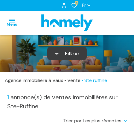
0
Fr
Menu
accueil
Filtrer
nos
biens
notre
biens
à
équipe
Agence immobilière à Vaux
Vente
Ste ruffine
nos
louer
nos
locations
biens
services
1
annonce(s) de ventes immobilières sur
biens
loués
Ste-Ruffine
vendus
Trier par Les plus récentes
estimation