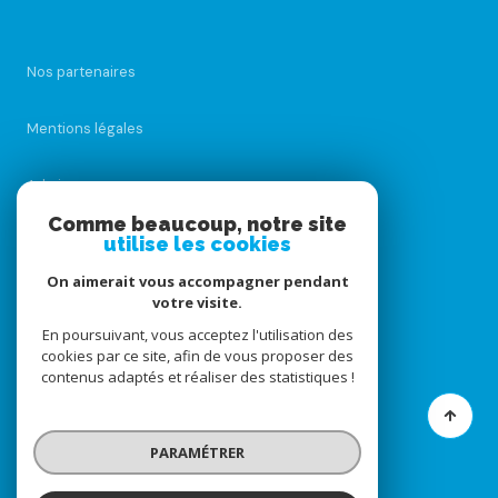
Nos partenaires
Mentions légales
Admin
Comme beaucoup, notre site
utilise les cookies
Nos honoraires
On aimerait vous accompagner pendant
Politique RGPD
votre visite.
En poursuivant, vous acceptez l'utilisation des
cookies par ce site, afin de vous proposer des
Cookies
contenus adaptés et réaliser des statistiques !
© 2026 | Tous droits réservés
PARAMÉTRER