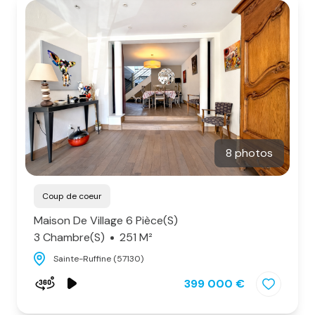
notre
agence
alerte
e-
mail
notre
actualité
8 photos
contact
Coup de coeur
Maison De Village 6 Pièce(s)
3 Chambre(s)
251 M²
Sainte-Ruffine (57130)
399 000 €