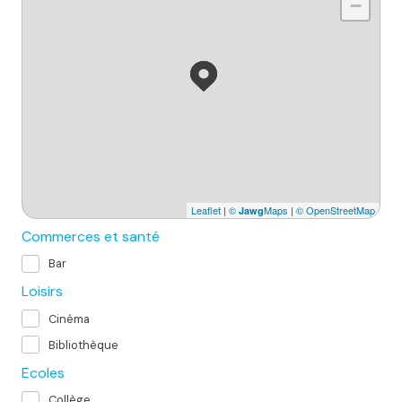
−
Leaflet
|
©
Maps
|
© OpenStreetMap
Jawg
Commerces et santé
Bar
Loisirs
Cinéma
Bibliothèque
Ecoles
Collège