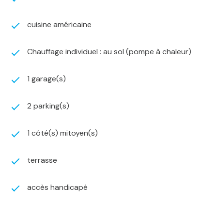
Maison livrée entièrement terminée, hors cuisine :
Carrelage posé
cuisine américaine
Douche finalisée
Peintures réalisées
Chauffage individuel : au sol (pompe à chaleur)
Réseaux et branchements cuisine déjà prévus
Seule la cuisine reste à la charge de l’acquéreur.
1 garage(s)
Prestations techniques
La maison est équipée d’une pompe à chaleur avec
chauffage au sol et bénéficie d’une excellente
2 parking(s)
performance énergétique avec un DPE classé A.
Un bien rare sur le secteur
1 côté(s) mitoyen(s)
Maison neuve de plain-pied, proche du centre-ville,
avec jardin, garage et haut niveau de performance
terrasse
énergétique.
Une opportunité rare sur le secteur de Pont-à-
Mousson.
accès handicapé
2 MAISONS VISITABLES !
Pour plus d’informations ou pour organiser une visite,