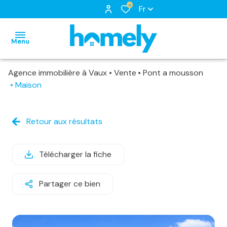
0
Fr
Menu
Agence immobilière à Vaux
Vente
Pont a mousson
accueil
Maison
nos
biens
notre
biens
Retour aux résultats
à
équipe
nos
louer
nos
locations
Télécharger la fiche
biens
services
biens
loués
Partager ce bien
vendus
estimation