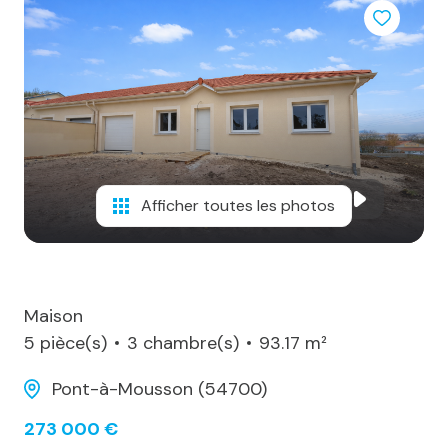
notre
agence
alerte
e-
mail
notre
Afficher toutes les photos
actualité
contact
Maison
5 pièce(s)
3 chambre(s)
93.17 m²
Pont-à-Mousson (54700)
273 000 €