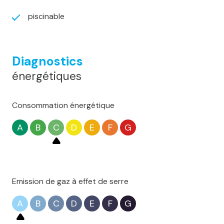
piscinable
Diagnostics
énergétiques
Consommation énergétique
A
B
C
D
E
F
G
Emission de gaz à effet de serre
A
B
C
D
E
F
G