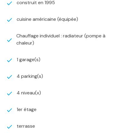
Double vitrage PVC
construit en 1995
Toiture en bon état
Système d’alarme
cuisine américaine (équipée)
La maison dispose également d’un grand garage et
d’un vaste espace de stationnement à l’avant,
Chauffage individuel : radiateur (pompe à
permettant d’accueillir facilement plusieurs véhicules.
chaleur)
Un bien idéal pour les familles à la recherche de calme,
d’espace et de confort, tout en restant proche des
commodités et de Metz.
1 garage(s)
DPE : C
Pour plus d’informations ou pour organiser une visite,
4 parking(s)
contactez : Luan Fernández – 06 15 80 31 22 Agent
commercial immatriculé au RSAC de Metz sous le
4 niveau(x)
numéro 930 428 966
1er étage
terrasse