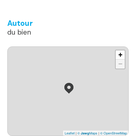
Autour
du bien
+
−
Leaflet
|
©
Maps
|
© OpenStreetMap
Jawg