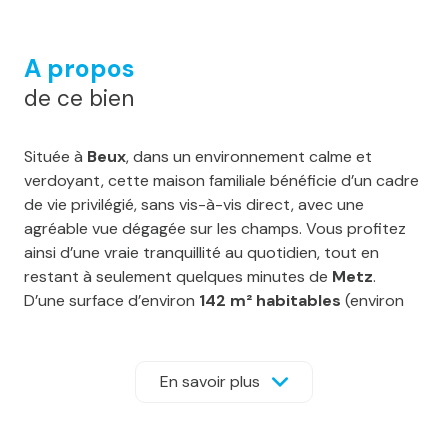
A propos
de ce bien
Située à
Beux
, dans un environnement calme et
verdoyant, cette maison familiale bénéficie d’un cadre
de vie privilégié, sans vis-à-vis direct, avec une
agréable vue dégagée sur les champs. Vous profitez
ainsi d’une vraie tranquillité au quotidien, tout en
restant à seulement quelques minutes de
Metz
.
D’une surface d’environ
142 m² habitables
(environ
180 m² au total), elle séduit par ses volumes généreux,
sa luminosité et son agencement fonctionnel.
Au rez-de-chaussée, vous découvrirez une grande
En savoir plus
pièce de vie d’environ
55 m²
, composée d’un vaste
salon-séjour ouvert sur une cuisine moderne
entièrement équipée. Un espace convivial et