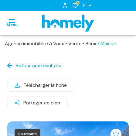
0
Fr
Menu
Agence immobilière à Vaux
Vente
Beux
Maison
accueil
nos
Retour aux résultats
biens
notre
biens
à
équipe
nos
louer
Télécharger la fiche
nos
locations
biens
services
Partager ce bien
biens
loués
vendus
estimation
Nouveauté