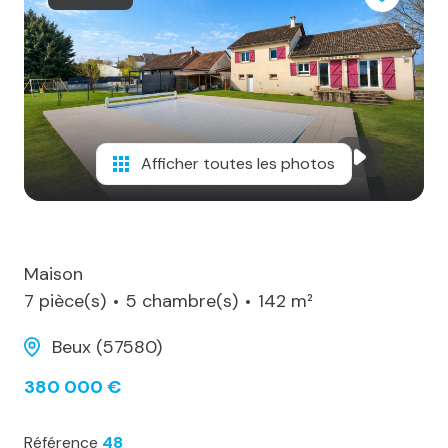
notre
agence
alerte
e-
mail
Afficher toutes les photos
notre
actualité
contact
Maison
7 pièce(s)
5 chambre(s)
142 m²
Beux (57580)
380 000 €
Référence
48