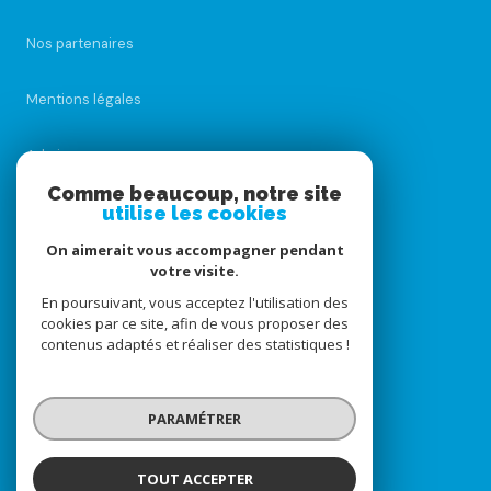
Nos partenaires
Mentions légales
Admin
Comme beaucoup, notre site
Nos honoraires
utilise les cookies
On aimerait vous accompagner pendant
Politique RGPD
votre visite.
En poursuivant, vous acceptez l'utilisation des
Cookies
cookies par ce site, afin de vous proposer des
contenus adaptés et réaliser des statistiques !
© 2026 | Tous droits réservés
PARAMÉTRER
Réalisé par
TOUT ACCEPTER