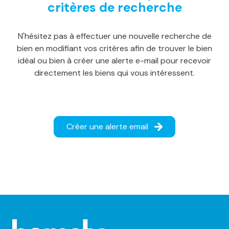
critères de recherche
notre
agence
N'hésitez pas à effectuer une nouvelle recherche de
alerte
bien en modifiant vos critères afin de trouver le bien
e-
idéal ou bien à créer une alerte e-mail pour recevoir
directement les biens qui vous intéressent.
mail
notre
actualité
Créer une alerte email
contact