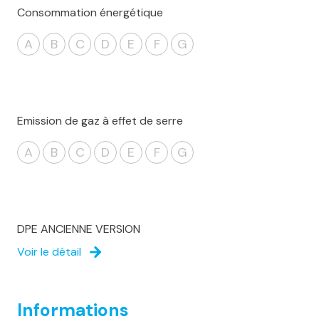
Consommation énergétique
A
B
C
D
E
F
G
Emission de gaz à effet de serre
A
B
C
D
E
F
G
DPE ANCIENNE VERSION
Voir le détail
Informations