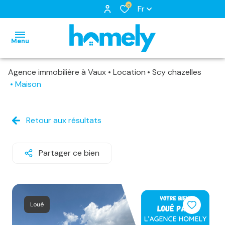
0
Fr
Menu
Agence immobilière à Vaux
Location
Scy chazelles
accueil
Maison
nos
biens
notre
biens
Retour aux résultats
à
équipe
nos
louer
nos
locations
Partager ce bien
biens
services
biens
loués
vendus
Loué
estimation