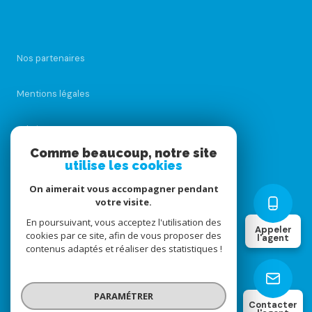
Nos partenaires
Mentions légales
Admin
Comme beaucoup, notre site
utilise les cookies
Nos honoraires
On aimerait vous accompagner pendant
Politique RGPD
votre visite.
En poursuivant, vous acceptez l'utilisation des
Appeler
cookies par ce site, afin de vous proposer des
Cookies
l'agent
contenus adaptés et réaliser des statistiques !
© 2026 | Tous droits réservés
PARAMÉTRER
Contacter