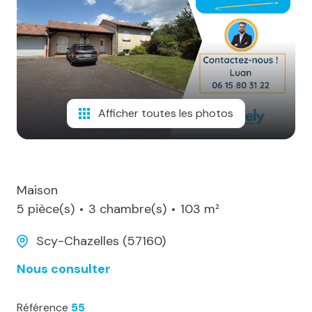
notre
agence
alerte
e-
mail
Afficher toutes les photos
notre
actualité
contact
Maison
5 pièce(s)
3 chambre(s)
103 m²
Scy-Chazelles (57160)
Nous consulter
Référence
55