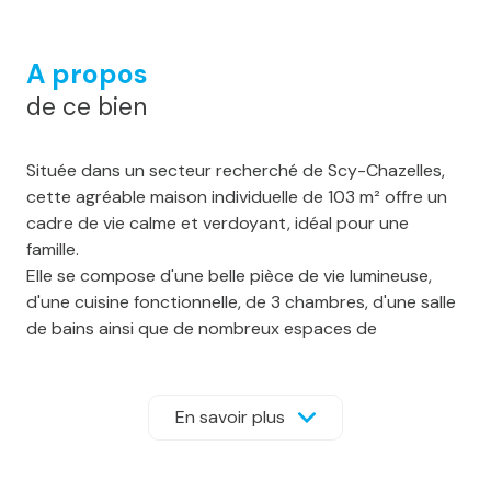
A propos
de ce bien
Située dans un secteur recherché de Scy-Chazelles,
cette agréable maison individuelle de 103 m² offre un
cadre de vie calme et verdoyant, idéal pour une
famille.
Elle se compose d'une belle pièce de vie lumineuse,
d'une cuisine fonctionnelle, de 3 chambres, d'une salle
de bains ainsi que de nombreux espaces de
rangement.
Côté confort, le chauffage est assuré par des
radiateurs électriques complétés par un poêle à
En savoir plus
pellets, permettant un chauffage économique et
agréable en période hivernale.
À l'extérieur, vous profiterez d'une grande terrasse et