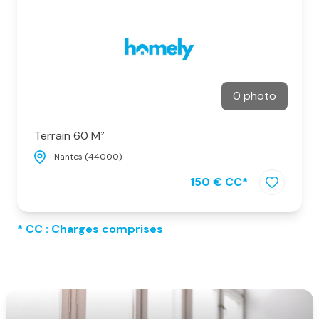
notre
agence
alerte
e-
0 photo
mail
notre
Terrain 60 M²
actualité
Nantes (44000)
150 € CC*
contact
* CC : Charges comprises