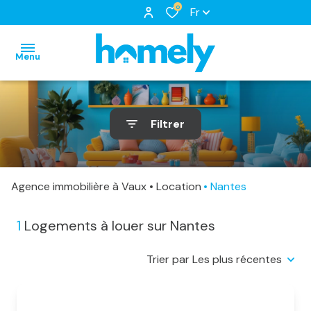
0
Fr
Menu
accueil
Filtrer
nos
biens
notre
biens
à
équipe
Agence immobilière à Vaux
Location
Nantes
nos
louer
nos
locations
biens
services
1
Logements à louer sur Nantes
biens
loués
Trier par Les plus récentes
vendus
estimation